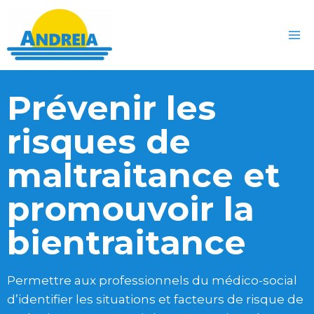
Prévenir les
risques de
maltraitance et
promouvoir la
bientraitance
Permettre aux professionnels du médico-social
d’identifier les situations et facteurs de risque de